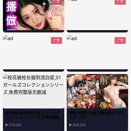
广告
广告
广告
广告
校花被校长做到流白浆,S1ガールズ
嗯啊 含着粗大h暗卫最大級のアダル
コレクションシリーズ,免费完整版
トポータル
无删减
▶ 513,042
▶ 506,202