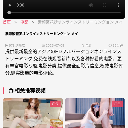
首页
>
电影
>
素颜繁花梦オンラインストリーミングョン メイ
素颜繁花梦オンラインストリーミングョン メイ
▶ 679 次播放
📅 2026-07-09
📁 电影
⏱️ 35分钟
提供最新最全的アジアのHDフルバージョンオンラインス
トリーミング,免费在线观看新片,以及各种好看的电影。更
有丰富电影专题,电影分类,提供最全面影片信息,权威电影评
分,忠实影迷的电影评论。
📺 相关推荐视频
广告
广告